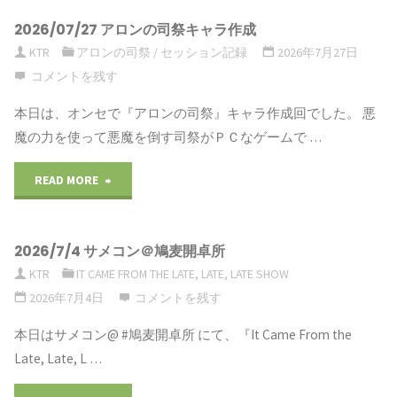
が
2026/07/27 アロンの司祭キャラ作成
ギ
KTR
アロンの司祭
/
セッション記録
2026年7月27日
為
カ
コメントを残す
に
ロ
本日は、オンセで『アロンの司祭』キャラ作成回でした。 悪
裁
魔の力を使って悪魔を倒す司祭がＰＣなゲームで …
ギ
き
READ MORE
"2026/07/27
ア
を
ア
『竜
下
2026/7/4 サメコン＠鳩麦開卓所
ロ
の
KTR
IT CAME FROM THE LATE, LATE, LATE SHOW
す
ン
足
2026年7月4日
コメントを残す
や』
の
音
本日はサメコン@ #鳩麦開卓所 にて、『It Came From the
１
Late, Late, L …
司
封
日