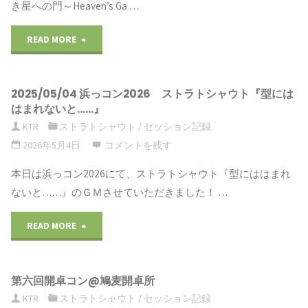
き星への門～Heaven’s Ga …
ギ
チ
READ MORE
"2026/5/16
ア
ョ
罪
『空
コ
2025/05/04 浜っコン2026 ストラトシャウト『型には
深
が
戦』
はまれないと……』
い
KTR
ストラトシャウト
/
セッション記録
別
@
2026年5月4日
コメントを残す
積
れ
鳩
本日は浜っコン2026にて、ストラトシャウト『型にははまれ
み
を
麦
ないと……』のＧＭさせていただきました！ …
ブ
告
開
READ MORE
"2025/05/04
会
げ
卓
浜
@
て
所"
第六回開卓コン@鳩麦開卓所
っ
KTR
ストラトシャウト
/
セッション記録
鳩
い