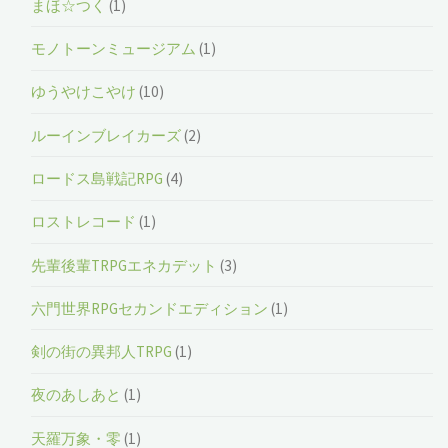
まほ☆つく
(1)
モノトーンミュージアム
(1)
ゆうやけこやけ
(10)
ルーインブレイカーズ
(2)
ロードス島戦記RPG
(4)
ロストレコード
(1)
先輩後輩TRPGエネカデット
(3)
六門世界RPGセカンドエディション
(1)
剣の街の異邦人TRPG
(1)
夜のあしあと
(1)
天羅万象・零
(1)