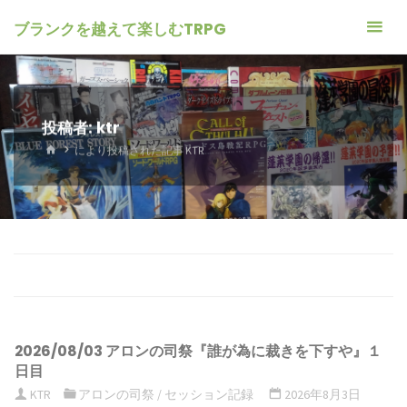
ブランクを越えて楽しむTRPG
投稿者:
ktr
ホ
により投稿された記事 KTR
ー
ム
2026/08/03 アロンの司祭『誰が為に裁きを下すや』１
日目
KTR
アロンの司祭
/
セッション記録
2026年8月3日