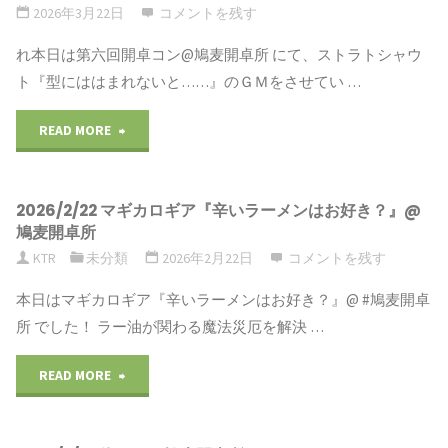
コ
2026年3月22日
コメントを残す
麦
る』"
ン
れ本日は第六回開卓コン@鳩麦開卓所 にて、ストラトシャウ
開
ト『型にははまれないと……』のＧＭをさせてい …
2026
卓
READ MORE
"第
ス
所"
六
ト
2026/2/22 マギカロギア『辛いラーメンはお好き？』@
回
ラ
鳩麦開卓所
開
KTR
未分類
2026年2月22日
コメントを残す
ト
卓
本日はマギカロギア『辛いラーメンはお好き？』@ #鳩麦開卓
シ
所 でした！ ラー油が関わる魔法災厄を解決 …
コ
ャ
READ MORE
"2026/2/22
ン
ウ
マ
@
ト