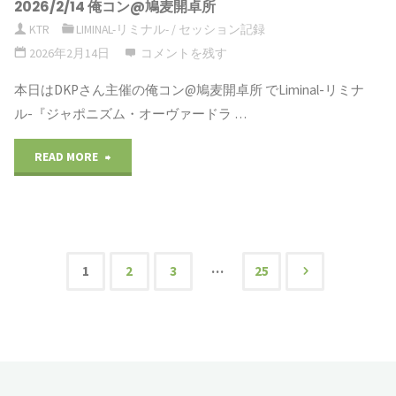
2026/2/14 俺コン@鳩麦開卓所
ギ
鳩
『型
KTR
LIMINAL-リミナル-
/
セッション記録
カ
2026年2月14日
コメントを残す
麦
に
ロ
本日はDKPさん主催の俺コン@鳩麦開卓所 でLiminal-リミナ
開
は
ル-『ジャポニズム・オーヴァードラ …
ギ
卓
は
READ MORE
"2026/2/14
ア
所"
ま
俺
『辛
れ
コ
い
な
…
ン
ラ
1
2
3
25
い
投
@
ー
と……』"
鳩
稿
メ
麦
ン