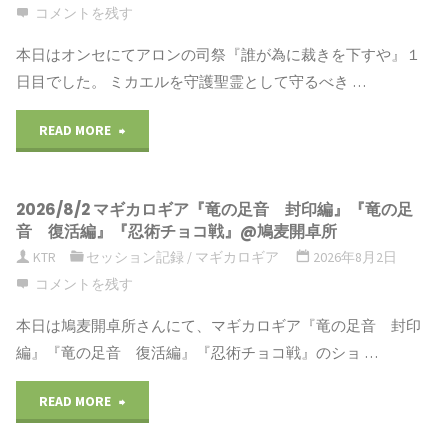
コメントを残す
本日はオンセにてアロンの司祭『誰が為に裁きを下すや』１
日目でした。 ミカエルを守護聖霊として守るべき …
READ MORE
"2026/08/03
ア
2026/8/2 マギカロギア『竜の足音 封印編』『竜の足
ロ
音 復活編』『忍術チョコ戦』@鳩麦開卓所
ン
KTR
セッション記録
/
マギカロギア
2026年8月2日
コメントを残す
の
本日は鳩麦開卓所さんにて、マギカロギア『竜の足音 封印
司
編』『竜の足音 復活編』『忍術チョコ戦』のショ …
祭
READ MORE
"2026/8/2
『誰
マ