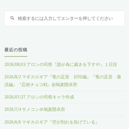
ナ
開
は
検
ビ
検
卓
お
索
索
:
所"
ゲ
好
き？』
ー
最近の投稿
@
シ
2026/08/03 アロンの司祭『誰が為に裁きを下すや』１日目
鳩
2026/8/2 マギカロギア『竜の足音 封印編』『竜の足音 復
ョ
麦
活編』『忍術チョコ戦』@鳩麦開卓所
開
ン
2026/07/27 アロンの司祭キャラ作成
卓
2026/7/4 サメコン＠鳩麦開卓所
所"
2026/6/6 マギカロギア『空が別れを告げている』