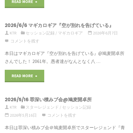
READ MORE
"2026/7/4
祭
印
目"
サ
キ
編』
2026/6/6 マギカロギア『空が別れを告げている』
メ
ャ
『竜
KTR
セッション記録
/
マギカロギア
2026年6月7日
コ
ラ
の
コメントを残す
ン
作
足
本日はマギカロギア『空が別れを告げている』@鳩麦開卓所
さんでした！ 2061年。愚者達がなんとなく八 …
＠
成"
音
READ MORE
"2026/6/6
鳩
復
マ
麦
活
2026/5/16 罪深い積みブ会@鳩麦開卓所
ギ
開
編』
KTR
スターレジェンド
/
セッション記録
カ
卓
『忍
2026年5月16日
コメントを残す
ロ
所"
本日は罪深い積みブ会＠鳩麦開卓所でスターレジェンド『青
術