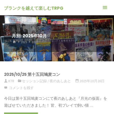
ブランクを越えて楽しむTRPG
月別: 2025年10月
ホ
2025
10月
ー
ム
2025/10/25 第十五回鳩麦コン
KTR
セッション記録
/
夜のあしあと
2025年10月26日
コメントを残す
今日は第十五回鳩麦コンにて夜のあしあと『月光の仮面』を
遊ばせていただきました！ 皆、初プレイで飼い猫 …