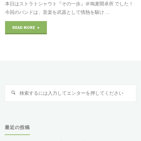
ト
本日はストラトシャウト『その一歩』＠鳩麦開卓所 でした！
今回のバンドは、音楽を武器として情熱を駆け …
シ
READ MORE
"2025/10/5
ャ
ス
ウ
ト
ト
ラ
『Messy
ト
Box』
検
検
シ
@
索
索
:
ャ
鳩
ウ
麦
最近の投稿
ト
開