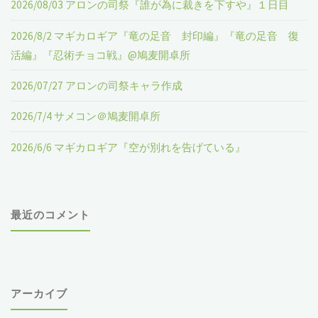
2026/08/03 アロンの司祭『誰が為に裁きを下すや』１日目
『そ
卓
2026/8/2 マギカロギア『竜の足音 封印編』『竜の足音 復
の
所"
活編』『忍術チョコ戦』@鳩麦開卓所
一
2026/07/27 アロンの司祭キャラ作成
歩』
2026/7/4 サメコン＠鳩麦開卓所
@
2026/6/6 マギカロギア『空が別れを告げている』
鳩
麦
最近のコメント
開
卓
所"
アーカイブ