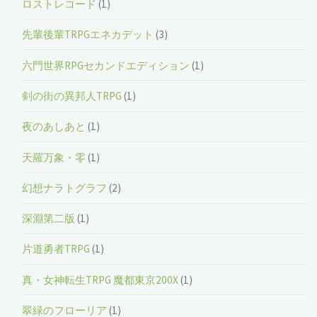
ロストレコード
(1)
先輩後輩TRPGエネカデット
(3)
六門世界RPGセカンドエディション
(1)
剣の街の異邦人TRPG
(1)
夜のあしあと
(1)
天羅万象・零
(1)
幻想ナラトグラフ
(2)
深淵第二版
(1)
片道勇者TRPG
(1)
真・女神転生TRPG 魔都東京200X
(1)
翠緑のフローリア
(1)