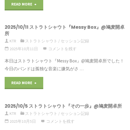
READ MORE
"2025/10/25
第
2025/10/11 ストラトシャウト『Messy Box』@鳩麦開卓
十
所
五
KTR
ストラトシャウト
/
セッション記録
2025年10月11日
コメントを残す
回
本日はストラトシャウト『Messy Box』@鳩麦開卓所でした！
鳩
今日のバンドは孤独な音楽に嫌気がさ …
麦
READ MORE
"2025/10/11
コ
ス
ン"
2025/10/5 ストラトシャウト『その一歩』@鳩麦開卓所
ト
KTR
ストラトシャウト
/
セッション記録
ラ
2025年10月5日
コメントを残す