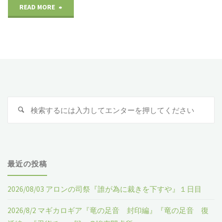
READ MORE
"２
０
１
９
年
検
検
１
索
索
:
０
月
最近の投稿
６
2026/08/03 アロンの司祭『誰が為に裁きを下すや』１日目
日
2026/8/2 マギカロギア『竜の足音 封印編』『竜の足音 復
（日）