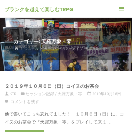
ブランクを越えて楽しむTRPG
カテゴリー: 天羅万象・零
ホ
システム
カテゴリーのアーカイブ "天羅万象・零"
ー
ム
２０１９年１０月６日（日）コイヌのお茶会
KTR
セッション記録
/
天羅万象・零
2019年10月16日
コメントを残す
他で書いてこっち忘れてました！ １０月６日（日）に、コ
イヌのお茶会で『天羅万象・零』をプレイして来ま …