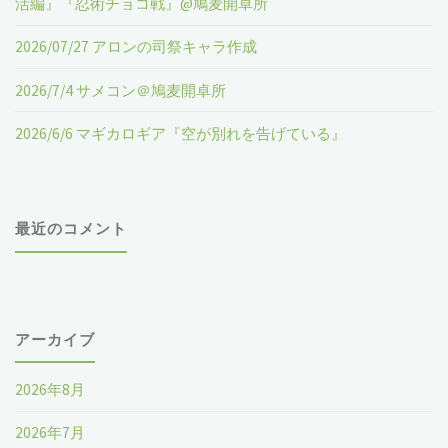
活編』『忍術チョコ戦』@鳩麦開卓所
コ
2026/07/27 アロンの司祭キャラ作成
イ
2026/7/4 サメコン＠鳩麦開卓所
ヌ
2026/6/6 マギカロギア『空が別れを告げている』
の
お
最近のコメント
茶
会"
アーカイブ
2026年8月
2026年7月