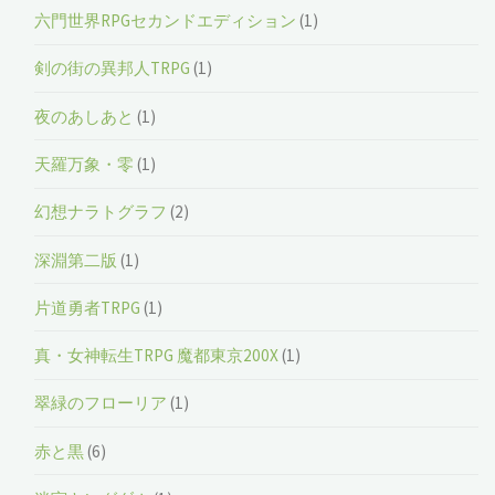
六門世界RPGセカンドエディション
(1)
剣の街の異邦人TRPG
(1)
夜のあしあと
(1)
天羅万象・零
(1)
幻想ナラトグラフ
(2)
深淵第二版
(1)
片道勇者TRPG
(1)
真・女神転生TRPG 魔都東京200X
(1)
翠緑のフローリア
(1)
赤と黒
(6)