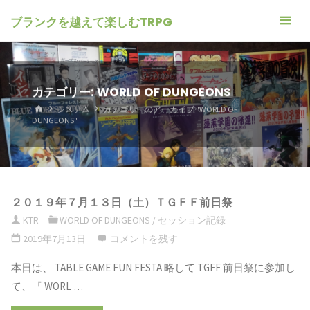
ブランクを越えて楽しむTRPG
カテゴリー: WORLD OF DUNGEONS
ホ
システム
カテゴリーのアーカイブ "WORLD OF
ー
DUNGEONS"
ム
２０１９年７月１３日（土）ＴＧＦＦ前日祭
KTR
WORLD OF DUNGEONS
/
セッション記録
2019年7月13日
コメントを残す
本日は、 TABLE GAME FUN FESTA 略して TGFF 前日祭に参加し
て、『 WORL …