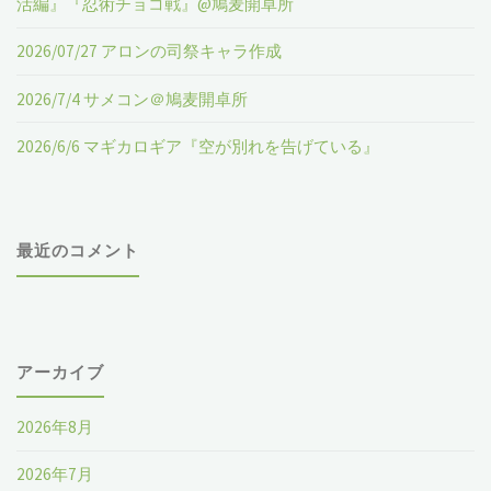
活編』『忍術チョコ戦』@鳩麦開卓所
Ｔ
2026/07/27 アロンの司祭キャラ作成
Ｇ
2026/7/4 サメコン＠鳩麦開卓所
Ｆ
2026/6/6 マギカロギア『空が別れを告げている』
Ｆ
前
最近のコメント
日
祭"
アーカイブ
2026年8月
2026年7月