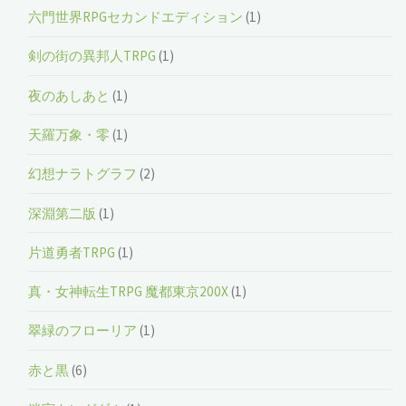
六門世界RPGセカンドエディション
(1)
剣の街の異邦人TRPG
(1)
夜のあしあと
(1)
天羅万象・零
(1)
幻想ナラトグラフ
(2)
深淵第二版
(1)
片道勇者TRPG
(1)
真・女神転生TRPG 魔都東京200X
(1)
翠緑のフローリア
(1)
赤と黒
(6)