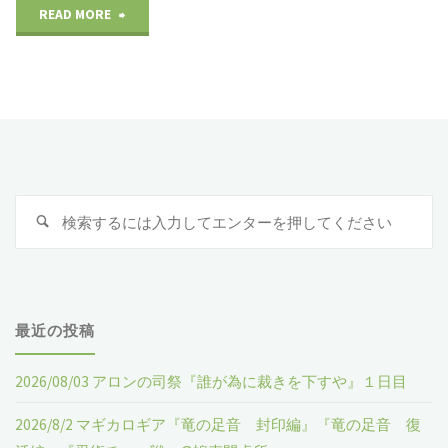
READ MORE
"２
０
１
９
年
検
検
７
索
索
:
月
１
最近の投稿
３
2026/08/03 アロンの司祭『誰が為に裁きを下すや』１日目
日
2026/8/2 マギカロギア『竜の足音 封印編』『竜の足音 復
（土）