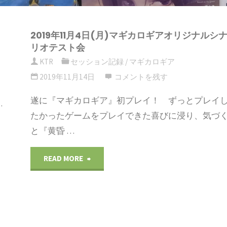
プ
2019年11月4日(月)マギカロギアオリジナルシ
す
リオテスト会
KTR
セッション記録
/
マギカロギア
る
2019年11月14日
コメントを残す
遂に『マギカロギア』初プレイ！ ずっとプレイ
…
たかったゲームをプレイできた喜びに浸り、気づ
と『黄昏 …
"2019
READ MORE
年
11