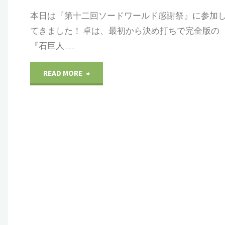
本日は『第十二回ソードワールド感謝祭』に参加
2019/11
てきました！ 卓は、最初から決め打ちで完全版の
『石巨人 …
月
例
"２
READ MORE
会"
０
１
９
年
１
１