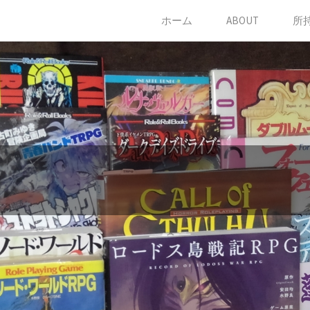
コ
ホーム
ABOUT
所
ン
テ
ン
ツ
に
ス
キ
ッ