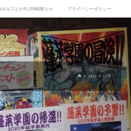
持ルルブとかPL/GM経験とか
プライバシーポリシー
ホ
2019
11月
ー
ム