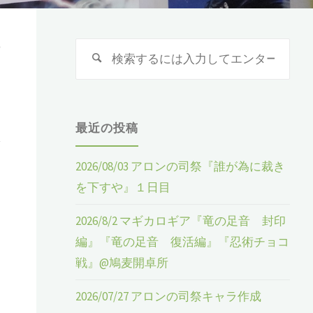
ナ
検
検
索
索
:
最近の投稿
し
く
2026/08/03 アロンの司祭『誰が為に裁き
を下すや』１日目
2026/8/2 マギカロギア『竜の足音 封印
編』『竜の足音 復活編』『忍術チョコ
戦』@鳩麦開卓所
2026/07/27 アロンの司祭キャラ作成