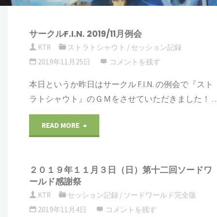
サークルF.I.N. 2019/11月例会
KTR
ストラトシャウト
/
セッション記録
2019年11月25日
コメントを残す
本日というか昨日はサークル F.I.N. の例会で『スト
ラトシャウト』のＧＭをさせていただきました！ 
"サ
READ MORE
ー
２０１９年１１月３日（日）第十二回ソードワ
ク
ールド感謝祭
ル
KTR
セッション記録
/
ソードワールド完全版
2019年11月4日
コメントを残す
F.I.N.