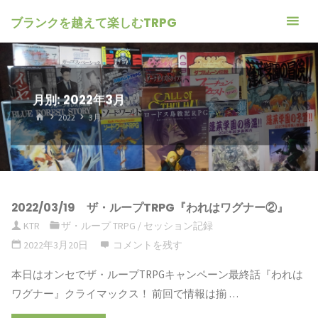
ブランクを越えて楽しむTRPG
月別: 2022年3月
ホ
2022
3月
ー
ム
2022/03/19 ザ・ループTRPG『われはワグナー②』
KTR
ザ・ループ TRPG
/
セッション記録
2022年3月20日
コメントを残す
本日はオンセでザ・ループTRPGキャンペーン最終話『われは
ワグナー』クライマックス！ 前回で情報は揃 …