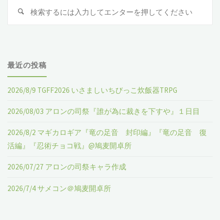
検
検
TRPG『わ
ー
索
索
:
れ
②』"
は
最近の投稿
ワ
2026/8/9 TGFF2026 いさましいちびっこ炊飯器TRPG
グ
2026/08/03 アロンの司祭『誰が為に裁きを下すや』１日目
ナ
2026/8/2 マギカロギア『竜の足音 封印編』『竜の足音 復
ー
活編』『忍術チョコ戦』@鳩麦開卓所
①』"
2026/07/27 アロンの司祭キャラ作成
2026/7/4 サメコン＠鳩麦開卓所