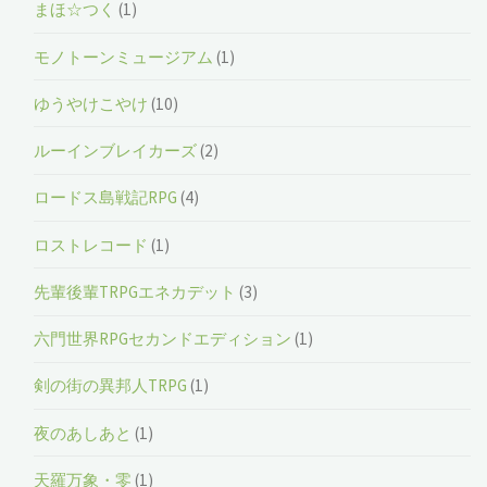
まほ☆つく
(1)
モノトーンミュージアム
(1)
ゆうやけこやけ
(10)
ルーインブレイカーズ
(2)
ロードス島戦記RPG
(4)
ロストレコード
(1)
先輩後輩TRPGエネカデット
(3)
六門世界RPGセカンドエディション
(1)
剣の街の異邦人TRPG
(1)
夜のあしあと
(1)
天羅万象・零
(1)