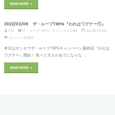
READ MORE
"2022/03/19
ザ・
2022/03/06 ザ・ループTRPG『われはワグナー①』
ル
KTR
ザ・ループ TRPG
/
セッション記録
2022年3月6日
ー
コメントを残す
プ
本日はオンセでザ・ループTRPGキャンペーン最終話『われは
ワグナー』開始！ 色々と大人があてにならな …
TRPG『わ
READ MORE
"2022/03/06
れ
ザ・
は
ル
ワ
ー
グ
プ
ナ