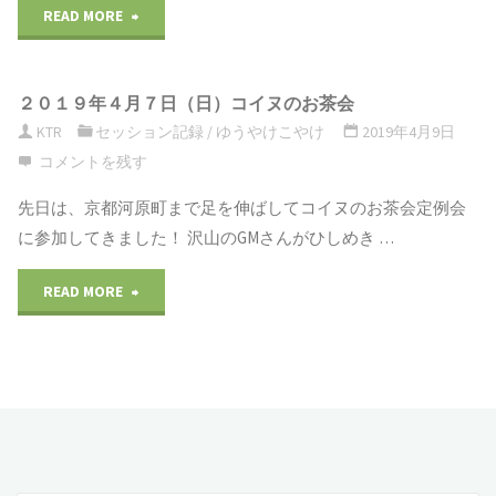
READ MORE
"第
59
２０１９年４月７日（日）コイヌのお茶会
回
KTR
セッション記録
/
ゆうやけこやけ
2019年4月9日
ポ
コメントを残す
ラ
先日は、京都河原町まで足を伸ばしてコイヌのお茶会定例会
に参加してきました！ 沢山のGMさんがひしめき …
リ
READ MORE
"２
ス
０
コ
１
ン
９
ベ
年
ン