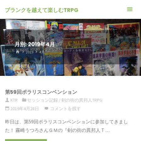
ブランクを越えて楽しむTRPG
月別: 2019年4月
ホ
2019
4月
ー
ム
第59回ポラリスコンベンション
KTR
セッション記録
/
剣の街の異邦人TRPG
2019年4月28日
コメントを残す
昨日は、第59回ポラリスコンベンションに参加してきまし
た！ 霧崎うつろさんＧＭの『剣の街の異邦人 T …