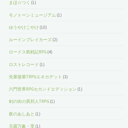
まほ☆つく
(1)
モノトーンミュージアム
(1)
ゆうやけこやけ
(10)
ルーインブレイカーズ
(2)
ロードス島戦記RPG
(4)
ロストレコード
(1)
先輩後輩TRPGエネカデット
(3)
六門世界RPGセカンドエディション
(1)
剣の街の異邦人TRPG
(1)
夜のあしあと
(1)
天羅万象・零
(1)