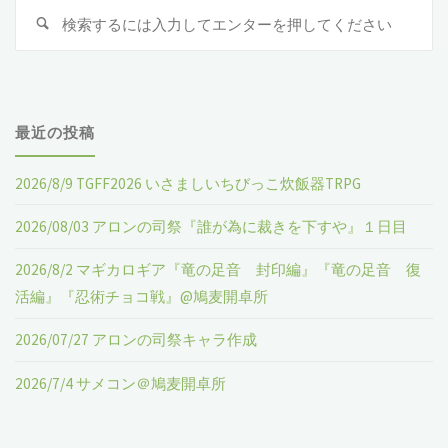
検
検
４
シ
索
索
:
月
ョ
７
ン"
最近の投稿
日
2026/8/9 TGFF2026 いさましいちびっこ炊飯器TRPG
（日）
2026/08/03 アロンの司祭『誰が為に裁きを下すや』１日目
コ
2026/8/2 マギカロギア『竜の足音 封印編』『竜の足音 復
イ
活編』『忍術チョコ戦』@鳩麦開卓所
ヌ
2026/07/27 アロンの司祭キャラ作成
の
2026/7/4 サメコン＠鳩麦開卓所
お
茶