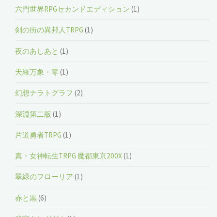
六門世界RPGセカンドエディション
(1)
剣の街の異邦人TRPG
(1)
夜のあしあと
(1)
天羅万象・零
(1)
幻想ナラトグラフ
(2)
深淵第二版
(1)
片道勇者TRPG
(1)
真・女神転生TRPG 魔都東京200X
(1)
翠緑のフローリア
(1)
赤と黒
(6)