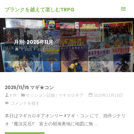
ブランクを越えて楽しむTRPG
月別: 2025年11月
ホ
2025
11月
ー
ム
2025/11/15 マギ★コン
KTR
セッション記録
/
マギカロギア
2025年11月15日
コメントを残す
本日はマギカロギアオンリー #マギ・コン にて、拙作シナリ
オ『魔法災厄!? 富士の樹海奥地に地図に無 …