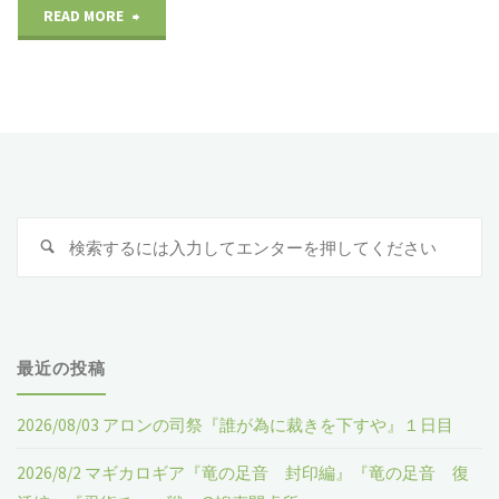
READ MORE
"2025/11/15
マ
ギ
★
コ
検
検
ン"
索
索
:
最近の投稿
2026/08/03 アロンの司祭『誰が為に裁きを下すや』１日目
2026/8/2 マギカロギア『竜の足音 封印編』『竜の足音 復