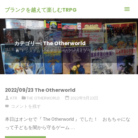
ブランクを越えて楽しむTRPG
カテゴリー: The Otherworld
ホ
システム
カテゴリーのアーカイブ "THE OTHERWORLD"
ー
ム
2022/09/23 The Otherworld
KTR
THE OTHERWORLD
2022年9月23日
コメントを残す
本日はオンセで『 The Otherworld 』でした！ おもちゃにな
って子どもを闇から守るゲーム …