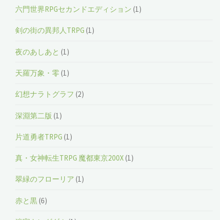
六門世界RPGセカンドエディション
(1)
剣の街の異邦人TRPG
(1)
夜のあしあと
(1)
天羅万象・零
(1)
幻想ナラトグラフ
(2)
深淵第二版
(1)
片道勇者TRPG
(1)
真・女神転生TRPG 魔都東京200X
(1)
翠緑のフローリア
(1)
赤と黒
(6)