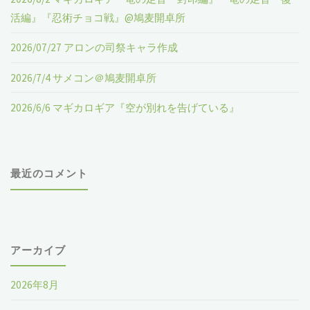
Ｒ
活編』『忍術チョコ戦』@鳩麦開卓所
Ｐ
2026/07/27 アロンの司祭キャラ作成
Ｇ
2026/7/4 サメコン＠鳩麦開卓所
発
2026/6/6 マギカロギア『空が別れを告げている』
売
記
最近のコメント
念
イ
ベ
アーカイブ
ン
2026年8月
ト