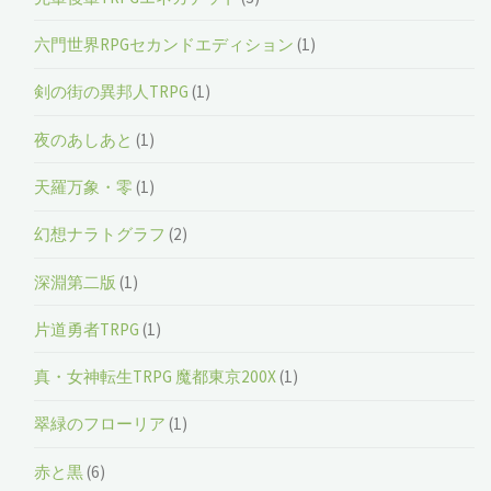
六門世界RPGセカンドエディション
(1)
剣の街の異邦人TRPG
(1)
夜のあしあと
(1)
天羅万象・零
(1)
幻想ナラトグラフ
(2)
深淵第二版
(1)
片道勇者TRPG
(1)
真・女神転生TRPG 魔都東京200X
(1)
翠緑のフローリア
(1)
赤と黒
(6)