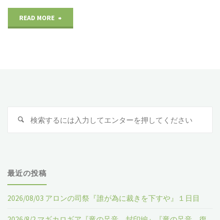
READ MORE
"ゴ
ブ
リ
ン
ス
検
検
レ
索
索
:
イ
ヤ
最近の投稿
ー
2026/08/03 アロンの司祭『誰が為に裁きを下すや』１日目
Ｔ
2026/8/2 マギカロギア『竜の足音 封印編』『竜の足音 復