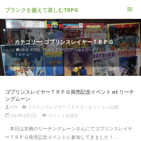
ブランクを越えて楽しむTRPG
カテゴリー: ゴブリンスレイヤーＴＲＰＧ
ホ
システム
カテゴリーのアーカイブ "ゴブリンスレイヤー
ー
ＴＲＰＧ"
ム
ゴブリンスレイヤーＴＲＰＧ発売記念イベント at リーチ
ングムーン
KTR
ゴブリンスレイヤーＴＲＰＧ
/
セッション記録
2019年6月2日
コメントを残す
本日は京橋のリーチングムーンさんにてゴブリンスレイヤ
ーＴＲＰＧ発売記念イベントに参加してきました！ …