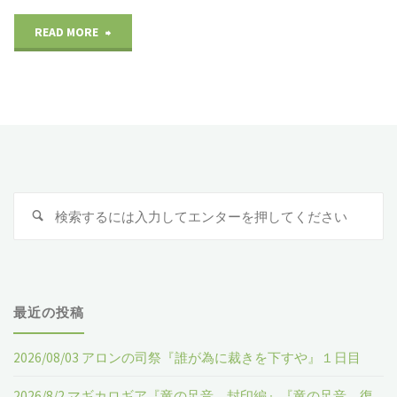
READ MORE
"2021/09/19
TRPG
フ
ェ
ス
検
検
テ
索
索
:
ィ
バ
最近の投稿
ル
2026/08/03 アロンの司祭『誰が為に裁きを下すや』１日目
オ
2026/8/2 マギカロギア『竜の足音 封印編』『竜の足音 復