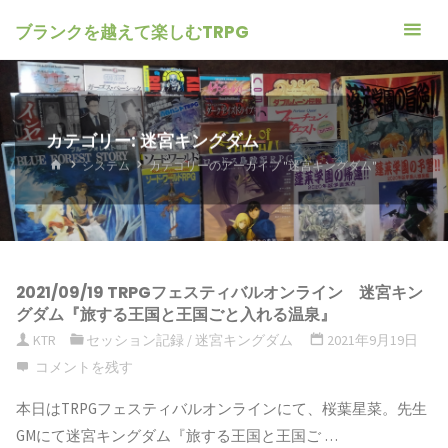
ブランクを越えて楽しむTRPG
カテゴリー: 迷宮キングダム
ホ
システム
カテゴリーのアーカイブ "迷宮キングダム"
ー
ム
2021/09/19 TRPGフェスティバルオンライン 迷宮キン
グダム『旅する王国と王国ごと入れる温泉』
KTR
セッション記録
/
迷宮キングダム
2021年9月19日
コメントを残す
本日はTRPGフェスティバルオンラインにて、桜葉星菜。先生
GMにて迷宮キングダム『旅する王国と王国ご …