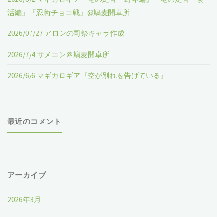
ン
活編』『忍術チョコ戦』@鳩麦開卓所
ラ
2026/07/27 アロンの司祭キャラ作成
イ
2026/7/4 サメコン＠鳩麦開卓所
ン
2026/6/6 マギカロギア『空が別れを告げている』
迷
宮
最近のコメント
キ
ン
グ
アーカイブ
ダ
2026年8月
ム