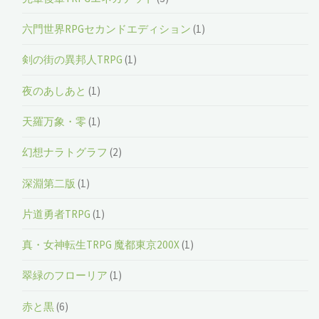
六門世界RPGセカンドエディション
(1)
剣の街の異邦人TRPG
(1)
夜のあしあと
(1)
天羅万象・零
(1)
幻想ナラトグラフ
(2)
深淵第二版
(1)
片道勇者TRPG
(1)
真・女神転生TRPG 魔都東京200X
(1)
翠緑のフローリア
(1)
赤と黒
(6)