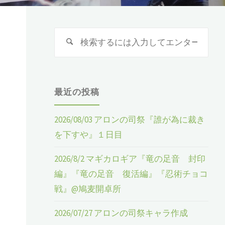
検
検
索
索
:
最近の投稿
』
、
2026/08/03 アロンの司祭『誰が為に裁き
を下すや』１日目
2026/8/2 マギカロギア『竜の足音 封印
編』『竜の足音 復活編』『忍術チョコ
戦』@鳩麦開卓所
2026/07/27 アロンの司祭キャラ作成