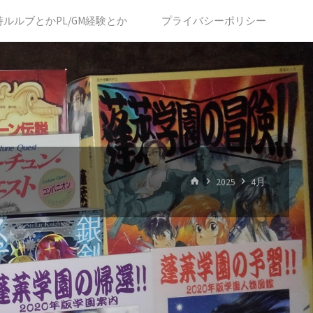
持ルルブとかPL/GM経験とか
プライバシーポリシー
ホ
2025
4月
ー
ム