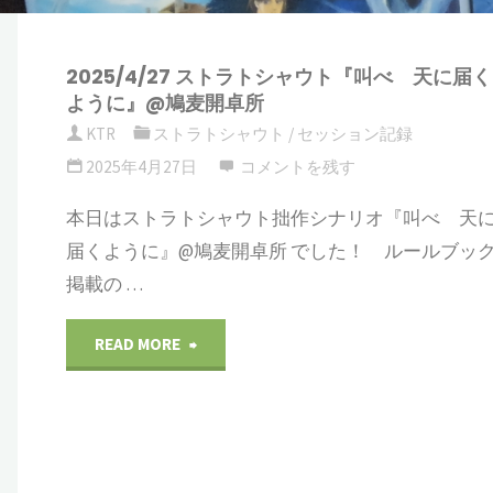
2025/4/27 ストラトシャウト『叫べ 天に届く
ように』@鳩麦開卓所
KTR
ストラトシャウト
/
セッション記録
2025年4月27日
コメントを残す
本日はストラトシャウト拙作シナリオ『叫べ 天
届くように』@鳩麦開卓所 でした！ ルールブッ
掲載の …
"2025/4/27
READ MORE
ス
ト