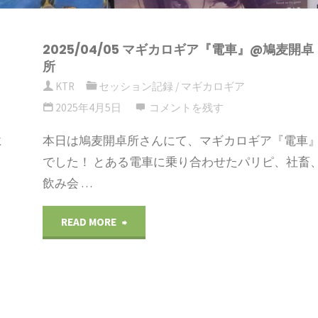
プ
2025/04/05 マギカロギア『電車』@鳩麦開卓
す
所
KTR
セッション記録
/
マギカロギア
る
2025年4月5日
コメントを残す
に
本日は鳩麦開卓所さんにて、マギカロギア『電車
ク
でした！ とある電車に乗り合わせたパリピ、社畜
飲み会 …
"2025/04/05
READ MORE
マ
ギ