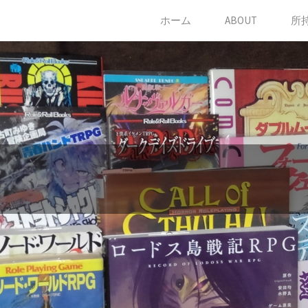
コ
ホーム
ABOUT
所
ン
テ
ン
ツ
に
ス
キ
ッ