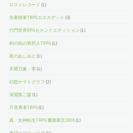
ロストレコード
(1)
先輩後輩TRPGエネカデット
(3)
六門世界RPGセカンドエディション
(1)
剣の街の異邦人TRPG
(1)
夜のあしあと
(1)
天羅万象・零
(1)
幻想ナラトグラフ
(2)
深淵第二版
(1)
片道勇者TRPG
(1)
真・女神転生TRPG 魔都東京200X
(1)