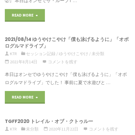
②』 本日はオンセでザ・ループT …
ギ
メ
READ MORE
"2022/02/11
ア
ン
ザ・
『其
は
2021/08/14 ゆうやけこやけ「僕も泳げるように」「オボ
ル
は
お
ログルマドライブ」
ー
KTR
セッション記録
/
ゆうやけこやけ
/
未分類
死
好
2021年8月14日
コメントを残す
プ
が
き？』
本日はオンセでゆうやけこやけ「僕も泳げるように」「オボ
TRPG『ミ
近
ログルマドライブ」でした！ 事前に夏で水遊びと …
@
ス
き
鳩
READ MORE
"2021/08/14
テ
洞
麦
ゆ
リ
穴
TGFF2020 トレイル・オブ・クトゥルー
開
う
KTR
未分類
2020年11月22日
コメントを残す
ー・
（ほ
卓