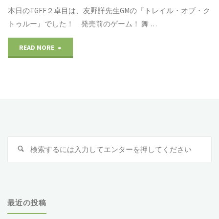
や
本日のTGFF２卓目は、友野詳先生GMの『トレイル・オブ・ク
ラ
ら
所"
け
トゥルー』でした！ 発売前のゲーム！ 舞 …
ン
あ
こ
READ MORE
"TGFF2020
ド
な）
や
ト
ス
～
け
レ
ケ
The
「僕
イ
ー
Cave
も
ル・
プ
Of
検
泳
検
オ
②』"
索
Neighboring
索
げ
:
ブ・
Death
る
ク
～』"
最近の投稿
よ
ト