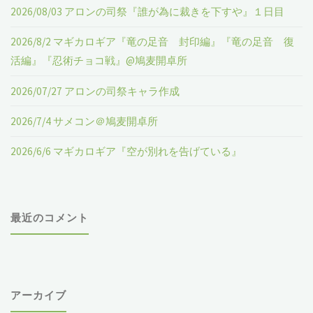
う
2026/08/03 アロンの司祭『誰が為に裁きを下すや』１日目
ゥ
に」
2026/8/2 マギカロギア『竜の足音 封印編』『竜の足音 復
ル
活編』『忍術チョコ戦』@鳩麦開卓所
「オ
ー"
2026/07/27 アロンの司祭キャラ作成
ボ
2026/7/4 サメコン＠鳩麦開卓所
ロ
2026/6/6 マギカロギア『空が別れを告げている』
グ
ル
マ
最近のコメント
ド
ラ
アーカイブ
イ