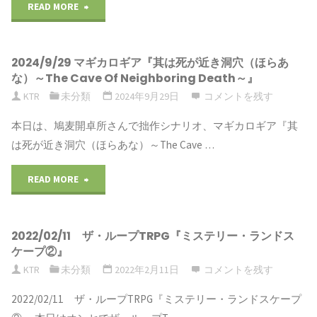
READ MORE
"2026/2/22
マ
2024/9/29 マギカロギア『其は死が近き洞穴（ほらあ
ギ
な）～The Cave Of Neighboring Death～』
カ
KTR
未分類
2024年9月29日
コメントを残す
本日は、鳩麦開卓所さんで拙作シナリオ、マギカロギア『其
ロ
は死が近き洞穴（ほらあな）～The Cave …
ギ
READ MORE
"2024/9/29
ア
マ
『辛
2022/02/11 ザ・ループTRPG『ミステリー・ランドス
ギ
い
ケープ②』
カ
KTR
未分類
2022年2月11日
コメントを残す
ラ
ロ
2022/02/11 ザ・ループTRPG『ミステリー・ランドスケープ
ー