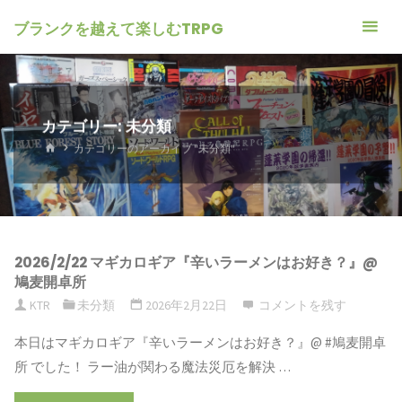
ブランクを越えて楽しむTRPG
カテゴリー: 未分類
ホ
カテゴリーのアーカイブ "未分類"
ー
ム
2026/2/22 マギカロギア『辛いラーメンはお好き？』@
鳩麦開卓所
KTR
未分類
2026年2月22日
コメントを残す
本日はマギカロギア『辛いラーメンはお好き？』@ #鳩麦開卓
所 でした！ ラー油が関わる魔法災厄を解決 …