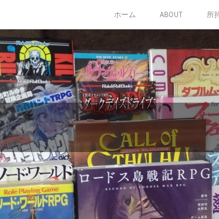
コ
ホーム
ABOUT
所
ン
テ
ン
ツ
に
ス
キ
ッ