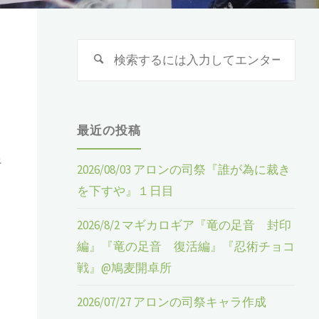
検
検
索
索
:
最近の投稿
足
2026/08/03 アロンの司祭『誰が為に裁き
を下すや』１日目
2026/8/2 マギカロギア『竜の足音 封印
編』『竜の足音 復活編』『忍術チョコ
戦』@鳩麦開卓所
2026/07/27 アロンの司祭キャラ作成