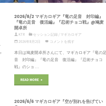
プ
2026/8/2 マギカロギア『竜の足音 封印編』
す
『竜の足音 復活編』『忍術チョコ戦』@鳩麦
開卓所
る
KTR
セッション記録
/
マギカロギア
2026年8月2日
コメントを残す
下
本日は鳩麦開卓所さんにて、マギカロギア『竜の
守
音 封印編』『竜の足音 復活編』『忍術チョコ
戦』のショ …
"2026/8/2
READ MORE
マ
2026/6/6 マギカロギア『空が別れを告げてい
ギ