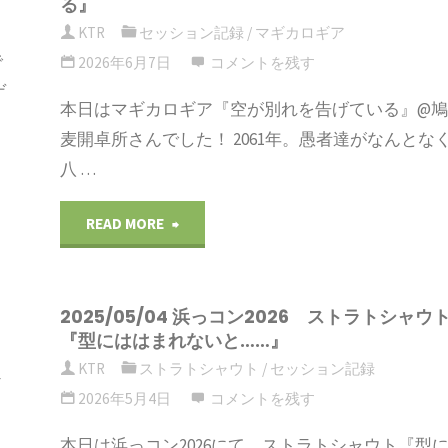
る』
カ
KTR
セッション記録
/
マギカロギア
で
2026年6月7日
コメントを残す
ロ
ゲ
本日はマギカロギア『空が別れを告げている』@
ギ
麦開卓所さんでした！ 2061年。愚者達がなんとな
八 …
ア
『竜
"2026/6/6
READ MORE
の
マ
足
2025/05/04 浜っコン2026 ストラトシャウ
ギ
『型にははまれないと……』
音
カ
KTR
ストラトシャウト
/
セッション記録
ェ
2026年5月4日
コメントを残す
封
ロ
本日は浜っコン2026にて、ストラトシャウト『型