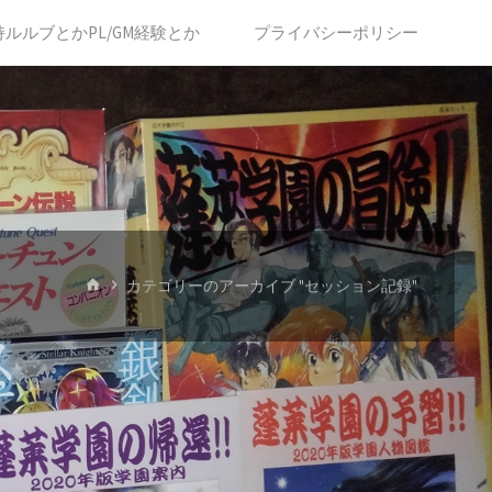
持ルルブとかPL/GM経験とか
プライバシーポリシー
ホ
カテゴリーのアーカイブ "セッション記録"
ー
ム