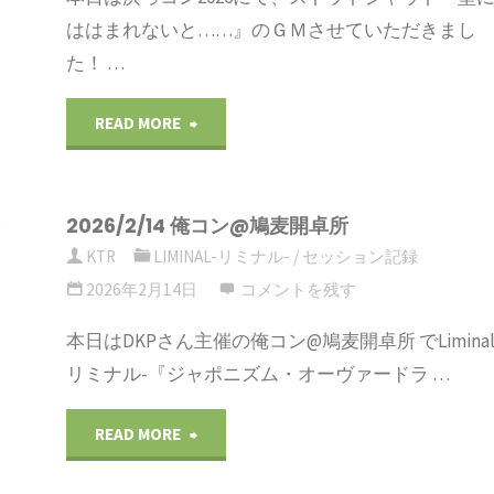
印
ギ
ははまれないと……』のＧＭさせていただきまし
編』
た！ …
ア
『竜
『空
"2025/05/04
READ MORE
の
が
浜
足
別
2026/2/14 俺コン@鳩麦開卓所
っ
ラ
KTR
LIMINAL-リミナル-
/
セッション記録
さ
音
れ
コ
2026年2月14日
コメントを残す
復
を
ン
本日はDKPさん主催の俺コン@鳩麦開卓所 でLiminal
活
リミナル-『ジャポニズム・オーヴァードラ …
告
2026
編』
げ
ス
"2026/2/14
READ MORE
『忍
て
ト
俺