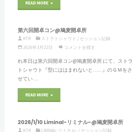
祭
"2026/5/16
READ MORE
を
キ
罪
下
第六回開卓コン@鳩麦開卓所
ャ
深
す
KTR
ストラトシャウト
/
セッション記録
ラ
い
2026年3月22日
コメントを残す
や』
作
積
れ本日は第六回開卓コン@鳩麦開卓所 にて、スト
１
トシャウト『型にははまれないと……』のＧＭを
成"
み
日
せてい …
ブ
目"
"第
READ MORE
会
六
@
2026/1/10 Liminal-リミナル-@鳩麦開卓所
回
鳩
KTR
LIMINAL-リミナル-
/
セッション記録