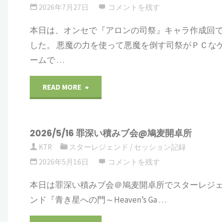
ン
2026年7月27日
コメントを残す
の
本日は、オンセで『アロンの司祭』キャラ作成回
した。 悪魔の力を使って悪魔を倒す司祭がＰＣな
司
ームで …
祭
"2026/07/27
READ MORE
『誰
ア
が
2026/5/16 罪深い積みブ会@鳩麦開卓所
ロ
為
KTR
スターレジェンド
/
セッション記録
ン
2026年5月16日
コメントを残す
に
の
本日は罪深い積みブ会＠鳩麦開卓所でスターレジ
裁
ンド『青き星への門～Heaven’s Ga …
司
き