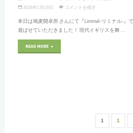
開
2026年1月10日
コメントを残す
麦
卓
本日は鳩麦開卓所 さんにて『Liminal-リミナル-』
開
遊ばせていただきました！ 現代イギリスを舞 …
コ
卓
ン
"2026/1/10
READ MORE
所"
@
Liminal-
鳩
リ
麦
ミ
開
ナ
卓
ル-
1
2
所"
@