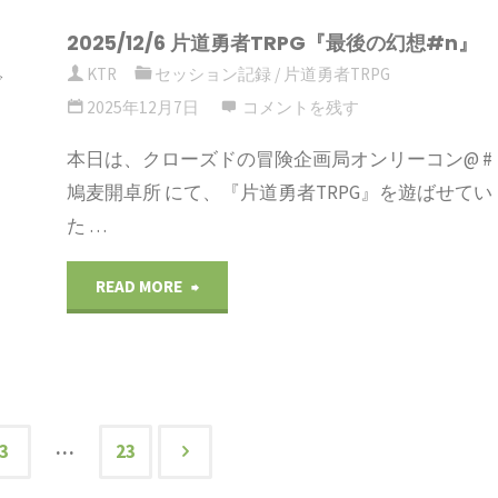
術
い
2025/12/6 片道勇者TRPG『最後の幻想#n』
ラ
コ
KTR
セッション記録
/
片道勇者TRPG
で
チ
る』"
ト
ン
2025年12月7日
コメントを残す
ョ
シ
@
本日は、クローズドの冒険企画局オンリーコン@ #
コ
鳩麦開卓所 にて、『片道勇者TRPG』を遊ばせてい
ャ
鳩
た …
戦』
ウ
麦
"2025/12/6
READ MORE
@
ト
開
片
鳩
『型
卓
道
麦
に
所"
勇
開
…
3
23
は
者