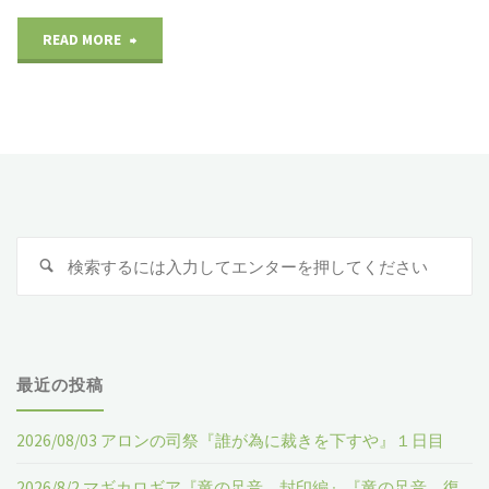
READ MORE
"2021/09/23
ブ
ラ
ッ
ド
検
検
ム
索
索
:
ー
ン
最近の投稿
『オ
2026/08/03 アロンの司祭『誰が為に裁きを下すや』１日目
タ
2026/8/2 マギカロギア『竜の足音 封印編』『竜の足音 復