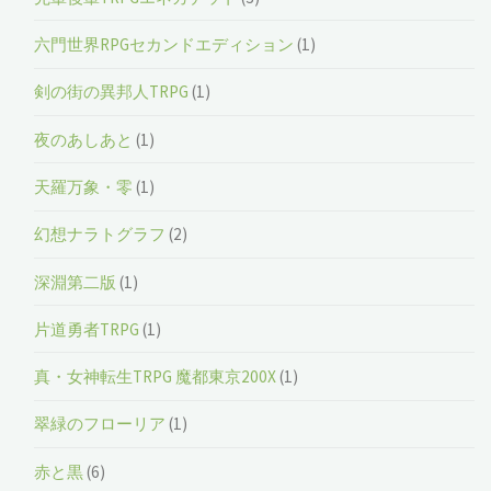
六門世界RPGセカンドエディション
(1)
剣の街の異邦人TRPG
(1)
夜のあしあと
(1)
天羅万象・零
(1)
幻想ナラトグラフ
(2)
深淵第二版
(1)
片道勇者TRPG
(1)
真・女神転生TRPG 魔都東京200X
(1)
翠緑のフローリア
(1)
赤と黒
(6)