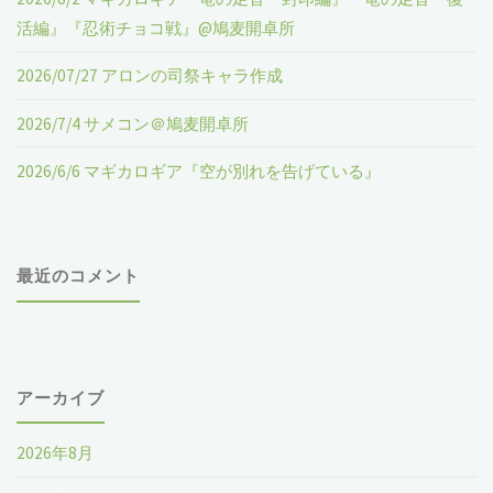
ロ
活編』『忍術チョコ戦』@鳩麦開卓所
ー
2026/07/27 アロンの司祭キャラ作成
ド
2026/7/4 サメコン＠鳩麦開卓所
の
2026/6/6 マギカロギア『空が別れを告げている』
吸
血
最近のコメント
鬼』
@
鳩
アーカイブ
麦
2026年8月
開