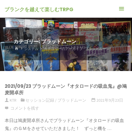
ブランクを越えて楽しむTRPG
カテゴリー: ブラッドムーン
ホ
システム
カテゴリーのアーカイブ "ブラッドムーン"
ー
ム
2021/09/23 ブラッドムーン『オタロードの吸血鬼』@鳩
麦開卓所
KTR
セッション記録
/
ブラッドムーン
2021年9月23日
コメントを残す
本日は鳩麦開卓所さんでブラッドムーン『オタロードの吸血
鬼』のＧＭをさせていただきました！ ずっと機を …