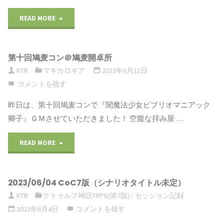
READ MORE
"2023/6/25
マ
第十回鳩麦コン＠鳩麦開卓所
ギ
KTR
マギカロギア
2023年6月11日
カ
コメントを残す
ロ
昨日は、第十回鳩麦コンで『闇魔法少女ビブリオマニアック
卿子』ＧＭさせていただきました！ 空腹な拝み屋 …
ギ
READ MORE
"第
ア
十
『死
2023/06/04 CoC7版（シナリオタイトル未定）
回
の
KTR
クトゥルフ神話TRPG(第7版)
/
セッション記録
鳩
願
2023年6月4日
コメントを残す