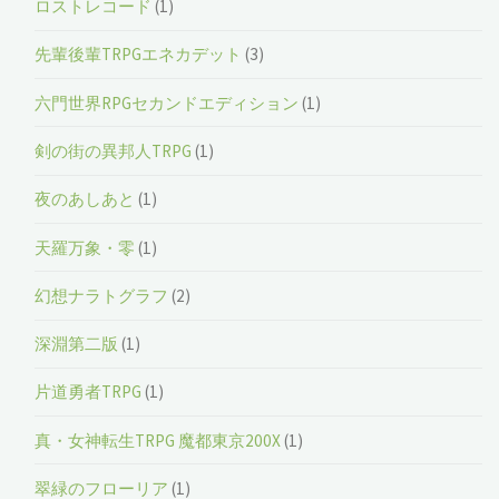
ロストレコード
(1)
先輩後輩TRPGエネカデット
(3)
六門世界RPGセカンドエディション
(1)
剣の街の異邦人TRPG
(1)
夜のあしあと
(1)
天羅万象・零
(1)
幻想ナラトグラフ
(2)
深淵第二版
(1)
片道勇者TRPG
(1)
真・女神転生TRPG 魔都東京200X
(1)
翠緑のフローリア
(1)