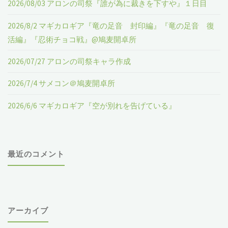
2026/08/03 アロンの司祭『誰が為に裁きを下すや』１日目
ト
開
2026/8/2 マギカロギア『竜の足音 封印編』『竜の足音 復
ル
卓
活編』『忍術チョコ戦』@鳩麦開卓所
未
所"
2026/07/27 アロンの司祭キャラ作成
定）"
2026/7/4 サメコン＠鳩麦開卓所
2026/6/6 マギカロギア『空が別れを告げている』
最近のコメント
アーカイブ