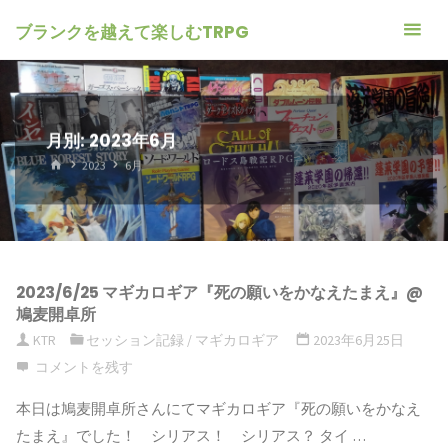
ブランクを越えて楽しむTRPG
月別: 2023年6月
ホ
2023
6月
ー
ム
2023/6/25 マギカロギア『死の願いをかなえたまえ』@
鳩麦開卓所
KTR
セッション記録
/
マギカロギア
2023年6月25日
コメントを残す
本日は鳩麦開卓所さんにてマギカロギア『死の願いをかなえ
たまえ』でした！ シリアス！ シリアス？ タイ …