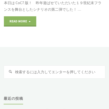
麦
い
本日は CoC7 版！ 昨年遊ばせていただいた１９世紀末フラ
ンスを舞台としたシナリオの第二弾でした！ …
コ
を
READ MORE
"2023/06/04
ン
か
CoC7
＠
な
版
鳩
え
（シ
麦
た
ナ
開
ま
検
検
リ
卓
え』
索
索
:
オ
所"
@
タ
鳩
最近の投稿
イ
麦