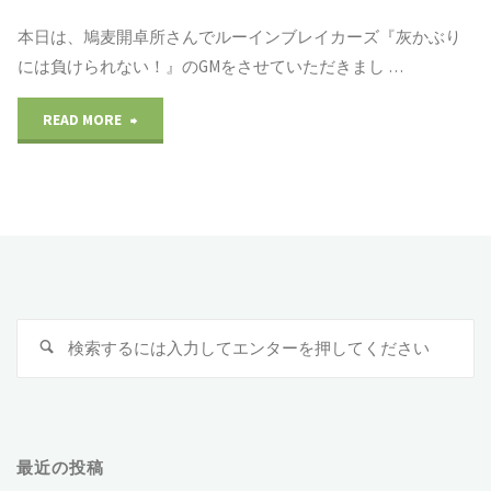
オ
『FAIRY
本日は、鳩麦開卓所さんでルーインブレイカーズ『灰かぶり
ン
TAIL
には負けられない！』のGMをさせていただきまし …
リ
～
READ MORE
"2021/03/13
ー
コ
ル
コ
テ
ー
ン
ィ
イ
at
ン
ン
鳩
グ
検
検
ブ
索
索
麦
リ
:
レ
開
ー
イ
最近の投稿
卓
妖
カ