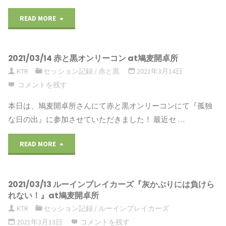
READ MORE
"2021/03/20
ク
2021/03/14 赤と黒オンリーコン at鳩麦開卓所
ト
KTR
セッション記録
/
赤と黒
2021年3月14日
ゥ
コメントを残す
ル
本日は、鳩麦開卓所さんにて赤と黒オンリーコンにて『孤独
な日の出』に参加させていただきました！ 最近セ …
フ
READ MORE
"2021/03/14
神
赤
話
2021/03/13 ルーインブレイカーズ『灰かぶりには負けら
と
TRPG(7
れない！』at鳩麦開卓所
黒
KTR
セッション記録
/
ルーインブレイカーズ
版)
2021年3月13日
コメントを残す