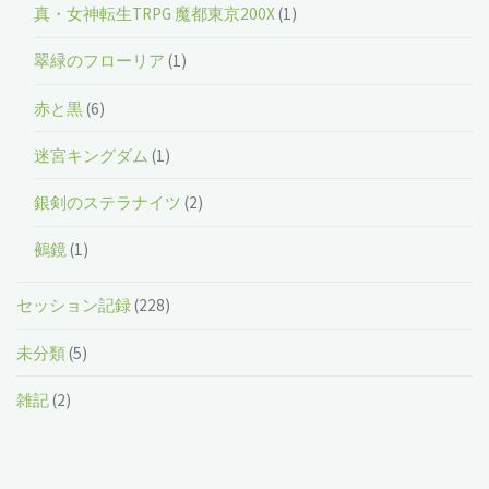
真・女神転生TRPG 魔都東京200X
(1)
翠緑のフローリア
(1)
赤と黒
(6)
迷宮キングダム
(1)
銀剣のステラナイツ
(2)
鵺鏡
(1)
セッション記録
(228)
未分類
(5)
雑記
(2)