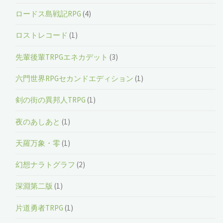
ロードス島戦記RPG
(4)
ロストレコード
(1)
先輩後輩TRPGエネカデット
(3)
六門世界RPGセカンドエディション
(1)
剣の街の異邦人TRPG
(1)
夜のあしあと
(1)
天羅万象・零
(1)
幻想ナラトグラフ
(2)
深淵第二版
(1)
片道勇者TRPG
(1)