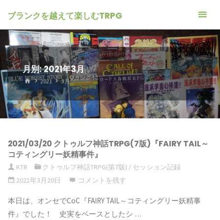
ブランクを越えて楽しむTRPG
月別: 2021年3月
ホ
2021
3月
ー
ム
2021/03/20 クトゥルフ神話TRPG(7版)『FAIRY TAIL～
コティングリー妖精事件』
KTR
クトゥルフ神話TRPG(第7版)
/
セッション記録
2021年3月20日
コメントを残す
本日は、オンセでCoC『FAIRY TAIL～コティングリー妖精事
件』でした！ 史実をベースとしたシ …