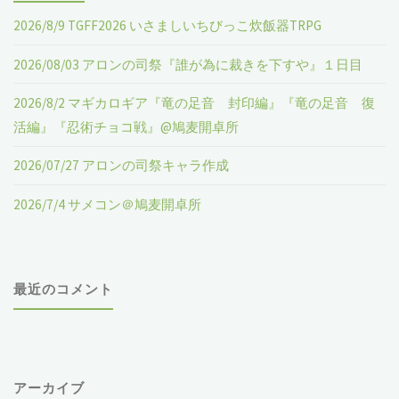
所"
精
2026/8/9 TGFF2026 いさましいちびっこ炊飯器TRPG
ー
事
2026/08/03 アロンの司祭『誰が為に裁きを下すや』１日目
ズ
件』"
2026/8/2 マギカロギア『竜の足音 封印編』『竜の足音 復
『灰
活編』『忍術チョコ戦』@鳩麦開卓所
か
2026/07/27 アロンの司祭キャラ作成
ぶ
2026/7/4 サメコン＠鳩麦開卓所
り
に
最近のコメント
は
負
け
アーカイブ