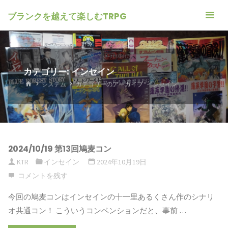
ブランクを越えて楽しむTRPG
カテゴリー: インセイン
ホ
システム
カテゴリーのアーカイブ "インセイン"
ー
ム
2024/10/19 第13回鳩麦コン
KTR
インセイン
2024年10月19日
コメントを残す
今回の鳩麦コンはインセインの十一里あるくさん作のシナリ
オ共通コン！ こういうコンベンションだと、事前 …