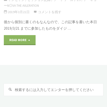
ーN◎VA THE AXLERATION
開
ラ
2019年3月21日
コメントを残す
卓
イ
後から個別に書くのもなんなので、この記事を書いた本日
2019/3/21 までに参加したものをダイジ …
コ
ン"
ン
READ MORE
"今
オ
年
ン
入
ラ
っ
イ
て
検
ン"
検
3/21
索
索
:
ま