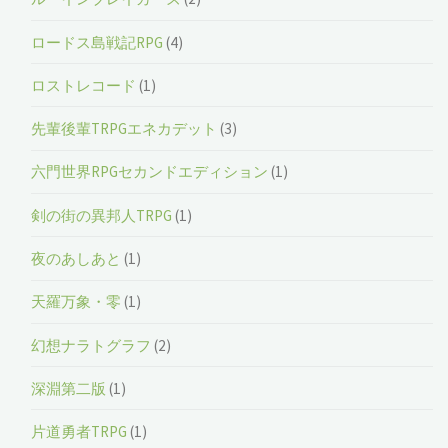
ロードス島戦記RPG
(4)
ロストレコード
(1)
先輩後輩TRPGエネカデット
(3)
六門世界RPGセカンドエディション
(1)
剣の街の異邦人TRPG
(1)
夜のあしあと
(1)
天羅万象・零
(1)
幻想ナラトグラフ
(2)
深淵第二版
(1)
片道勇者TRPG
(1)