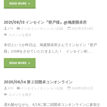
READ MORE
"2024/10/19
第
2021/08/13 インセイン『密戸様』@鳩麦開卓所
13
KTR
インセイン
/
セッション記録
2021年8月14日
回
コメントを残す
鳩
本日というか昨日は、鳩麦開卓所さんでインセイン『密戸
様』のGMをさせていただきました！ インセイン初 …
麦
READ MORE
"2021/08/13
コ
イ
ン"
2020/06/14 第２回開卓コンオンライン
ン
KTR
インセイン
/
セッション記録
2020年6月21日
セ
コメントを残す
イ
遅れ馳せながら、6/14に第二回開卓コンオンラインに参加さ