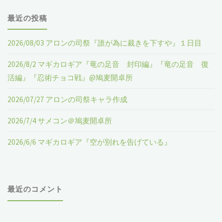
で
最近の投稿
に
2026/08/03 アロンの司祭『誰が為に裁きを下すや』１日目
参
2026/8/2 マギカロギア『竜の足音 封印編』『竜の足音 復
加
活編』『忍術チョコ戦』@鳩麦開卓所
し
2026/07/27 アロンの司祭キャラ作成
た
2026/7/4 サメコン＠鳩麦開卓所
セ
2026/6/6 マギカロギア『空が別れを告げている』
ッ
シ
最近のコメント
ョ
ン