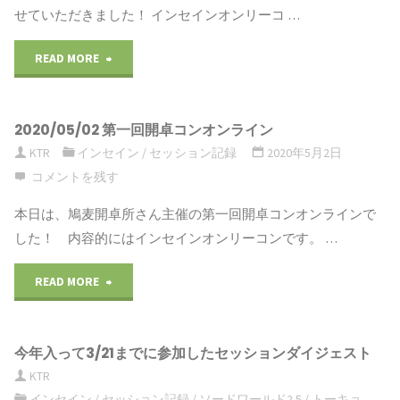
せていただきました！ インセインオンリーコ …
ン
READ MORE
"2020/06/14
『密
第
戸
2020/05/02 第一回開卓コンオンライン
２
様』
KTR
インセイン
/
セッション記録
2020年5月2日
回
@
コメントを残す
開
鳩
本日は、鳩麦開卓所さん主催の第一回開卓コンオンラインで
した！ 内容的にはインセインオンリーコンです。 …
卓
麦
READ MORE
"2020/05/02
コ
開
第
ン
卓
今年入って3/21までに参加したセッションダイジェスト
一
オ
所"
KTR
回
ン
インセイン
/
セッション記録
/
ソードワールド2.5
/
トーキョ