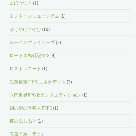
まほ☆つく
(1)
モノトーンミュージアム
(1)
ゆうやけこやけ
(10)
ルーインブレイカーズ
(2)
ロードス島戦記RPG
(4)
ロストレコード
(1)
先輩後輩TRPGエネカデット
(3)
六門世界RPGセカンドエディション
(1)
剣の街の異邦人TRPG
(1)
夜のあしあと
(1)
天羅万象・零
(1)