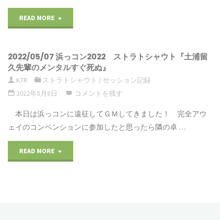
READ MORE
"2022/05/22
ビ
2022/05/07 浜っコン2022 ストラトシャウト『土浦留
ギ
久先輩のメンタルすぐ死ぬ』
ニ
KTR
ストラトシャウト
/
セッション記録
2022年5月8日
コメントを残す
ン
本日は浜っコンに遠征してＧＭしてきました！ 完全アウ
グ
ェイのコンベンションに参加したと思ったら隣の卓 …
ア
READ MORE
"2022/05/07
イ
浜
ド
っ
ル
コ