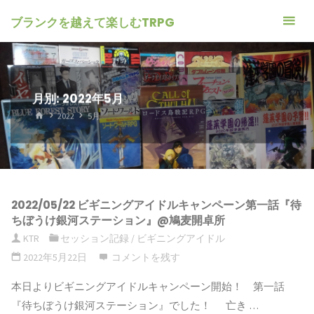
ブランクを越えて楽しむTRPG
月別: 2022年5月
ホ
2022
5月
ー
ム
2022/05/22 ビギニングアイドルキャンペーン第一話『待
ちぼうけ銀河ステーション』@鳩麦開卓所
KTR
セッション記録
/
ビギニングアイドル
2022年5月22日
コメントを残す
本日よりビギニングアイドルキャンペーン開始！ 第一話
『待ちぼうけ銀河ステーション』でした！ 亡き …