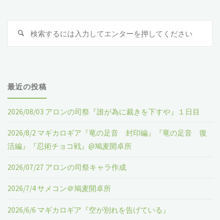
キ
ン
ャ
検
検
2022
索
索
ン
:
ス
ペ
ト
最近の投稿
ー
ラ
ン
2026/08/03 アロンの司祭『誰が為に裁きを下すや』１日目
ト
第
2026/8/2 マギカロギア『竜の足音 封印編』『竜の足音 復
シ
活編』『忍術チョコ戦』@鳩麦開卓所
一
ャ
2026/07/27 アロンの司祭キャラ作成
話
ウ
2026/7/4 サメコン＠鳩麦開卓所
『待
ト
2026/6/6 マギカロギア『空が別れを告げている』
ち
『土