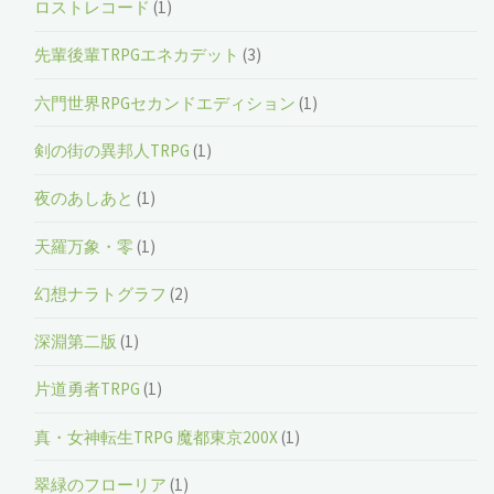
ロストレコード
(1)
先輩後輩TRPGエネカデット
(3)
六門世界RPGセカンドエディション
(1)
剣の街の異邦人TRPG
(1)
夜のあしあと
(1)
天羅万象・零
(1)
幻想ナラトグラフ
(2)
深淵第二版
(1)
片道勇者TRPG
(1)
真・女神転生TRPG 魔都東京200X
(1)
翠緑のフローリア
(1)