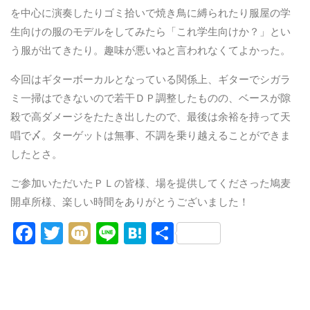
を中心に演奏したりゴミ拾いで焼き鳥に縛られたり服屋の学
生向けの服のモデルをしてみたら「これ学生向けか？」とい
う服が出てきたり。趣味が悪いねと言われなくてよかった。
今回はギターボーカルとなっている関係上、ギターでシガラ
ミ一掃はできないので若干ＤＰ調整したものの、ベースが隙
殺で高ダメージをたたき出したので、最後は余裕を持って天
唱で〆。ターゲットは無事、不調を乗り越えることができま
したとさ。
ご参加いただいたＰＬの皆様、場を提供してくださった鳩麦
開卓所様、楽しい時間をありがとうございました！
Fa
T
Mi
Li
H
共
ce
wi
xi
n
at
有
b
tt
e
e
o
er
n