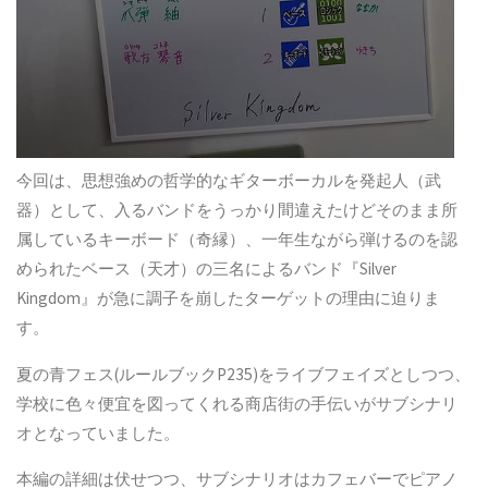
今回は、思想強めの哲学的なギターボーカルを発起人（武
器）として、入るバンドをうっかり間違えたけどそのまま所
属しているキーボード（奇縁）、一年生ながら弾けるのを認
められたベース（天才）の三名によるバンド『Silver
Kingdom』が急に調子を崩したターゲットの理由に迫りま
す。
夏の青フェス(ルールブックP235)をライブフェイズとしつつ、
学校に色々便宜を図ってくれる商店街の手伝いがサブシナリ
オとなっていました。
本編の詳細は伏せつつ、サブシナリオはカフェバーでピアノ