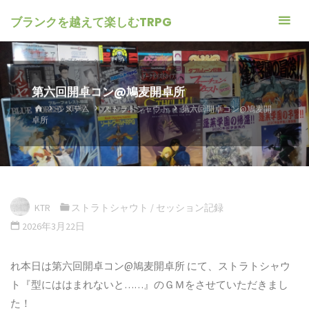
ブランクを越えて楽しむTRPG
第六回開卓コン@鳩麦開卓所
ホ
システム
ストラトシャウト
第六回開卓コン@鳩麦開
ー
卓所
ム
KTR
ストラトシャウト
/
セッション記録
2026年3月22日
れ本日は第六回開卓コン@鳩麦開卓所 にて、ストラトシャウ
ト『型にははまれないと……』のＧＭをさせていただきまし
た！